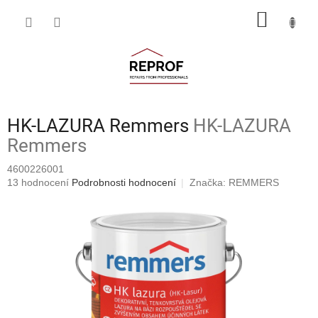
Přejít
NÁKUP
na
obsah
KOŠÍK
HK-LAZURA Remmers
HK-LAZURA
Remmers
4600226001
Průměrné
13 hodnocení
Podrobnosti hodnocení
Značka:
REMMERS
hodnocení
produktu
je
4,2
z
5
hvězdiček.