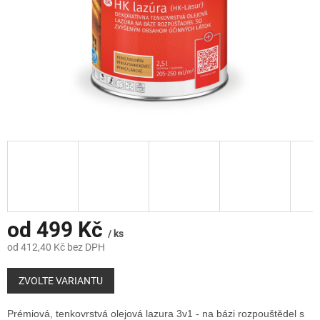
od
499 Kč
/ ks
od
412,40 Kč
bez DPH
Měrná
cena:
ZVOLTE VARIANTU
Prémiová, tenkovrstvá olejová lazura 3v1 - na bázi rozpouštědel s