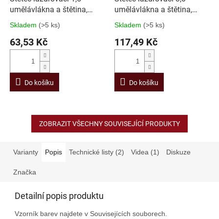
umělávlákna a štětina,
umělávlákna a štětina,
držadlo pla
držadlo pla
Skladem
(>5 ks)
Skladem
(>5 ks)
63,53 Kč
117,49 Kč
Do košíku
Do košíku
ZOBRAZIT VŠECHNY SOUVISEJÍCÍ PRODUKTY
Varianty
Popis
Technické listy (2)
Videa (1)
Diskuze
Značka
Detailní popis produktu
Vzorník barev najdete v Souvisejících souborech.