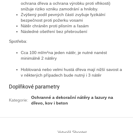
ochrana dřeva a ochrana výrobku proti vlhkosti)
snižuje riziko vzniku zamodrání a hniloby.
Zvýšený podíl pevných částí zvyšuje fyzikální
bezpečnost proti požerku vosami
Nátěr chráněn proti plísním a řasám
Následné ošetření bez přebroušení
Spotřeba:
Cca 100 ml/m²na jeden nátěr, je nutné nanést
minimálně 2 nátěry
Hoblovaná nebo velmi hustá dřeva mají nižší savost a
v některých případech bude nutný i 3 nátěr
Doplňkové parametry
Ochranné a dekorační nátěry a lazury na
Kategorie
:
dřevo, kov i beton
Z
á
Vytvořil Shoptet