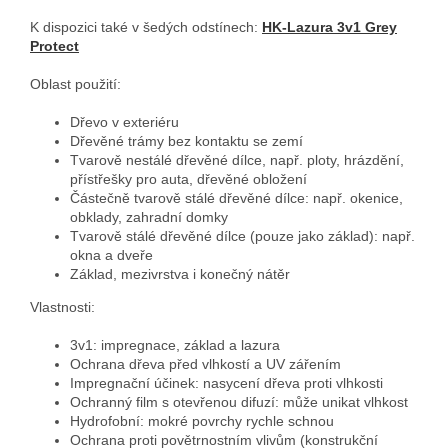
K dispozici také v šedých odstínech:
HK-Lazura 3v1 Grey
Protect
Oblast použití:
Dřevo v exteriéru
Dřevěné trámy bez kontaktu se zemí
Tvarově nestálé dřevěné dílce, např. ploty, hrázdění,
přístřešky pro auta, dřevěné obložení
Částečně tvarově stálé dřevěné dílce: např. okenice,
obklady, zahradní domky
Tvarově stálé dřevěné dílce (pouze jako základ): např.
okna a dveře
Základ, mezivrstva i konečný nátěr
Vlastnosti:
3v1: impregnace, základ a lazura
Ochrana dřeva před vlhkostí a UV zářením
Impregnační účinek: nasycení dřeva proti vlhkosti
Ochranný film s otevřenou difuzí: může unikat vlhkost
Hydrofobní: mokré povrchy rychle schnou
Ochrana proti povětrnostním vlivům (konstrukční