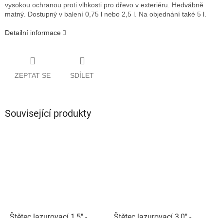
vysokou ochranou proti vlhkosti pro dřevo v exteriéru.
Hedvábně
matný. Dostupný v balení 0,75 l nebo 2,5 l. Na objednání také 5 l.
Detailní informace
ZEPTAT SE
SDÍLET
Související produkty
Štětec lazurovací 1,5" -
Štětec lazurovací 3,0" -