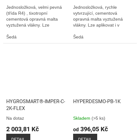
Jednosložková, velmi pevná
Jednosložková, rychle
(třída R4) , tixotropní
vytvrzující, cementová
cementová opravná malta
opravná malta vyztužená
vyztužená vlákny. Lze
vlákny. Lze aplikovat i v
aplikovat v jedné silné vrstvě
silných tloušťkách bez
bez popraskání.
Šedá
praskání. Opravná malta třídy
Šedá
R3.
HYGROSMART®-IMPER-C-
HYPERDESMO-PB-1K
2K-FLEX
Na dotaz
Skladem
(>5 ks)
2 003,81 Kč
396,05 Kč
od
DETAIL
DETAIL