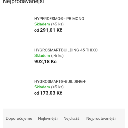
Nejprodávanější
HYPERDESMO® - PB MONO
Skladem
(>5 ks)
291,01 Kč
od
HYGROSMART-BUILDING-45-THIXO
Skladem
(>5 ks)
902,18 Kč
HYGROSMART®-BUILDING-F
Skladem
(>5 ks)
173,03 Kč
od
Ř
a
Doporučujeme
Nejlevnější
Nejdražší
Nejprodávanější
z