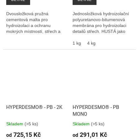
Dvousložková pružná
Jednosložková hydroizolační
cementová malta pro
polyuretanovo-bitumenová
hydroizolaci a ochranu
membrána pro hydroizolaci
mokrých místností, střech a
detailů střech. HUSTÁ jako
balkonů, vodních nádrží.
tmel. Vhodné i pro izolaci
základů, sklepů.
1 kg
4 kg
HYPERDESMO® - PB - 2K
HYPERDESMO® - PB
MONO
Skladem
(>5 ks)
Skladem
(>5 ks)
725,15 Kč
291,01 Kč
od
od