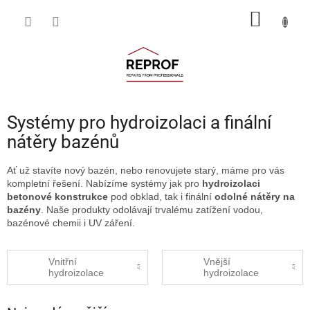
Přejít
NÁKUP
na
obsah
KOŠÍK
Systémy pro hydroizolaci a finální
nátěry bazénů
Ať už stavíte nový bazén, nebo renovujete starý, máme pro vás
kompletní řešení. Nabízíme systémy jak pro
hydroizolaci
betonové konstrukce
pod obklad, tak i finální
odolné nátěry na
bazény
. Naše produkty odolávají trvalému zatížení vodou,
bazénové chemii i UV záření.
Vnitřní
Vnější
hydroizolace
hydroizolace