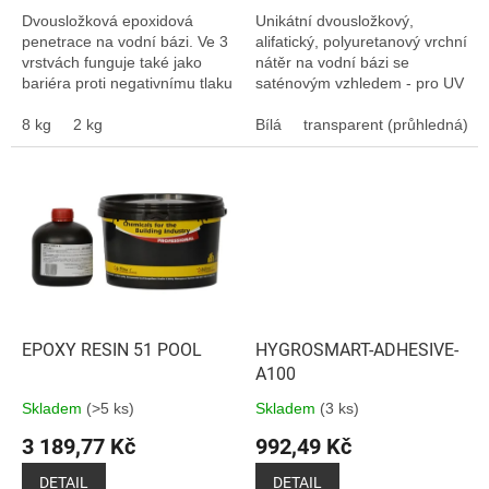
Dvousložková epoxidová
Unikátní dvousložkový,
penetrace na vodní bázi. Ve 3
alifatický, polyuretanový vrchní
vrstvách funguje také jako
nátěr na vodní bázi se
bariéra proti negativnímu tlaku
saténovým vzhledem - pro UV
vody.
ochranu bazénových nátěrů.
8 kg
2 kg
Bílá
transparent (průhledná)
EPOXY RESIN 51 POOL
HYGROSMART-ADHESIVE-
A100
Skladem
(>5 ks)
Skladem
(3 ks)
3 189,77 Kč
992,49 Kč
DETAIL
DETAIL