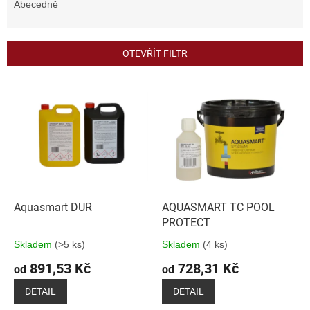
e
Abecedně
n
í
p
OTEVŘÍT FILTR
r
o
V
d
ý
u
p
k
i
t
s
ů
p
r
o
d
Aquasmart DUR
AQUASMART TC POOL
u
PROTECT
k
Skladem
(>5 ks)
Skladem
(4 ks)
t
891,53 Kč
728,31 Kč
ů
od
od
DETAIL
DETAIL