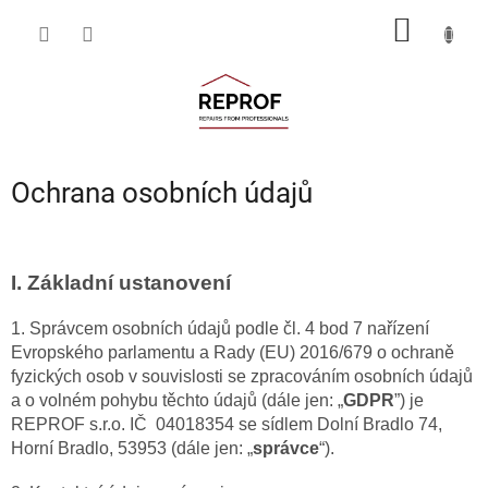
Přejít
NÁKUP
na
obsah
KOŠÍK
Ochrana osobních údajů
I.
Základní ustanovení
1. Správcem osobních údajů podle čl. 4 bod 7 nařízení
Evropského parlamentu a Rady (EU) 2016/679 o ochraně
fyzických osob v souvislosti se zpracováním osobních údajů
a o volném pohybu těchto údajů (dále jen: „
GDPR
”) je
REPROF s.r.o. IČ
04018354
se sídlem Dolní Bradlo 74,
Horní Bradlo, 53953 (dále jen: „
správce
“).