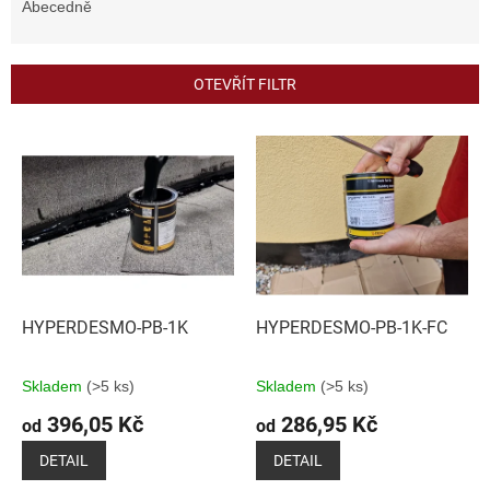
e
Abecedně
n
í
p
OTEVŘÍT FILTR
r
o
V
d
ý
u
p
k
i
t
s
ů
p
r
o
d
HYPERDESMO-PB-1K
HYPERDESMO-PB-1K-FC
u
k
Skladem
(>5 ks)
Skladem
(>5 ks)
t
396,05 Kč
286,95 Kč
ů
od
od
DETAIL
DETAIL