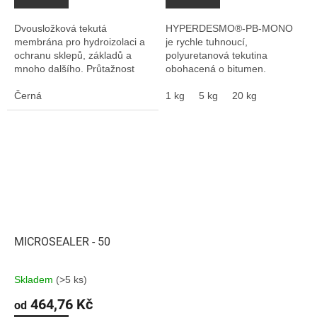
Dvousložková tekutá
HYPERDESMO®-PB-MONO
membrána pro hydroizolaci a
je rychle tuhnoucí,
ochranu sklepů, základů a
polyuretanová tekutina
mnoho dalšího. Průtažnost
obohacená o bitumen.
2000%. Propojení nejlepších
Vhodná pro aplikaci na svislé
vlastností polyuretanu a
Černá
povrchy: nestéká a nevytváří
1 kg
5 kg
20 kg
bitumenu. Není určen k...
bubliny. Vhodná pro opravy
starých...
MICROSEALER - 50
Skladem
(>5 ks)
464,76 Kč
od