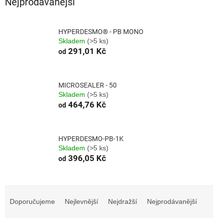
Nejprodávanější
HYPERDESMO® - PB MONO
Skladem
(>5 ks)
291,01 Kč
od
MICROSEALER - 50
Skladem
(>5 ks)
464,76 Kč
od
HYPERDESMO-PB-1K
Skladem
(>5 ks)
396,05 Kč
od
Ř
a
Doporučujeme
Nejlevnější
Nejdražší
Nejprodávanější
z