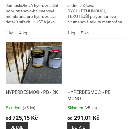
Jednosložková hydroizolační
Jednosložková,
polyuretanovo-bitumenová
RYCHLETUHNOUCÍ,
membrána pro hydroizolaci
TEKUTĚJŠÍ polyuretanovo-
detailů střech. HUSTÁ jako
bitumenová tekutá membrána
tmel. Vhodné i pro izolaci
pro hydroizolaci základů,
základů, sklepů.
1 kg
4 kg
sklepů, oplechování střech,
1 kg
5 kg
hydroizolaci a ochranu.
Vhodná na betony,...
HYPERDESMO® - PB - 2K
HYPERDESMO® - PB
MONO
Skladem
(>5 ks)
Skladem
(>5 ks)
725,15 Kč
291,01 Kč
od
od
DETAIL
DETAIL