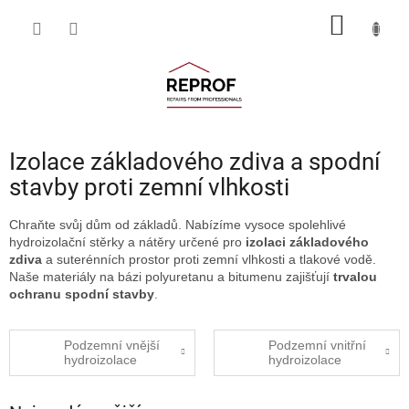
Přejít
NÁKUP
na
obsah
KOŠÍK
Izolace základového zdiva a spodní
stavby proti zemní vlhkosti
Chraňte svůj dům od základů. Nabízíme vysoce spolehlivé
hydroizolační stěrky a nátěry určené pro
izolaci základového
zdiva
a suterénních prostor proti zemní vlhkosti a tlakové vodě.
Naše materiály na bázi polyuretanu a bitumenu zajišťují
trvalou
ochranu spodní stavby
.
Podzemní vnější
Podzemní vnitřní
hydroizolace
hydroizolace