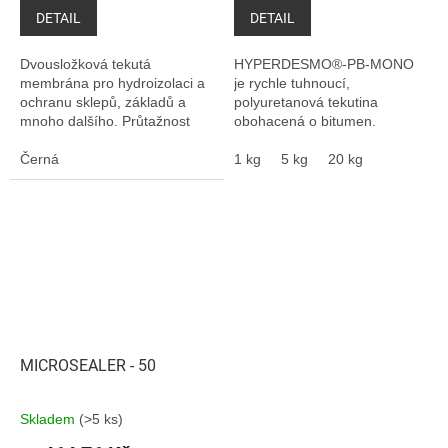
DETAIL
DETAIL
Dvousložková tekutá
HYPERDESMO®-PB-MONO
membrána pro hydroizolaci a
je rychle tuhnoucí,
ochranu sklepů, základů a
polyuretanová tekutina
mnoho dalšího. Průtažnost
obohacená o bitumen.
2000%. Propojení nejlepších
Vhodná pro aplikaci na svislé
vlastností polyuretanu a
Černá
povrchy: nestéká a nevytváří
1 kg
5 kg
20 kg
bitumenu. Není určen k...
bubliny. Vhodná pro opravy
starých...
MICROSEALER - 50
Skladem
(>5 ks)