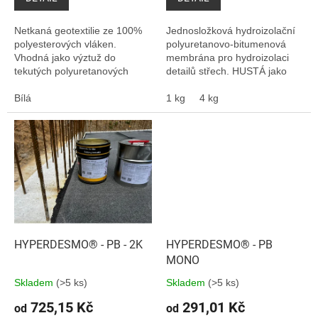
Netkaná geotextilie ze 100%
Jednosložková hydroizolační
polyesterových vláken.
polyuretanovo-bitumenová
Vhodná jako výztuž do
membrána pro hydroizolaci
tekutých polyuretanových
detailů střech. HUSTÁ jako
systémů Hyperdesmo.
tmel. Vhodné i pro izolaci
Bílá
základů, sklepů.
1 kg
4 kg
HYPERDESMO® - PB - 2K
HYPERDESMO® - PB
MONO
Skladem
(>5 ks)
Skladem
(>5 ks)
725,15 Kč
291,01 Kč
od
od