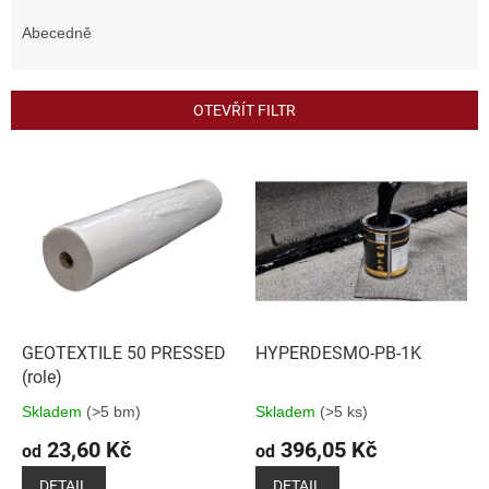
z
e
Abecedně
n
í
p
OTEVŘÍT FILTR
r
o
V
d
ý
u
p
k
i
t
s
ů
p
r
o
d
GEOTEXTILE 50 PRESSED
HYPERDESMO-PB-1K
u
(role)
k
Skladem
(>5 bm)
Skladem
(>5 ks)
t
23,60 Kč
396,05 Kč
ů
od
od
DETAIL
DETAIL