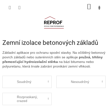
Přejít
NÁKUP
na
obsah
KOŠÍK
Zemní izolace betonových základů
Základní aplikace pro ochranu spodní stavby. Na očištěný betonový
povrch základů nebo suterénních stěn se aplikuje
pružná, trhliny
přemosťující hydroizolační stěrka
na bázi bitumenu nebo
polyuretanu, která trvale zabrání pronikání zemní vlhkosti.
Soudržný
Nesoudržný
Rozpraskaný,
crazed