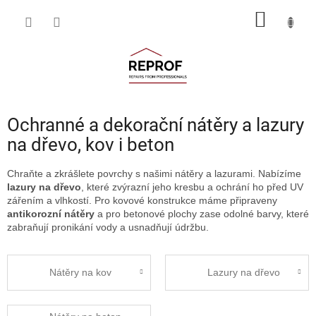
Přejít
NÁKUP
na
obsah
KOŠÍK
Ochranné a dekorační nátěry a lazury
na dřevo, kov i beton
Chraňte a zkrášlete povrchy s našimi nátěry a lazurami. Nabízíme
lazury na dřevo
, které zvýrazní jeho kresbu a ochrání ho před UV
zářením a vlhkostí. Pro kovové konstrukce máme připraveny
antikorozní nátěry
a pro betonové plochy zase odolné barvy, které
zabraňují pronikání vody a usnadňují údržbu.
Nátěry na kov
Lazury na dřevo