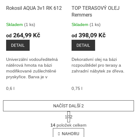
Rokosil AQUA 3v1 RK 612
TOP TERASOVÝ OLEJ
Remmers
Skladem
(1 ks)
Skladem
(1 ks)
264,99 Kč
398,09 Kč
od
od
DETAIL
DETAIL
Univerzální vodouředitelná
Dekorativní olej na bázi
nátěrová hmota na bázi
rozpouštědel pro terasy a
modifikované zušlechtěné
zahradní nábytek ze dřeva.
pryskyřice. Barva je v
polomatném provedení. Pro
venkovní a vnitřní nátěry
0,6 l
0,75 l
pozinkovaných klempířských...
NAČÍST DALŠÍ 2
S
1
2
t
O
r
14
položek celkem
v
á
l
NAHORU
n