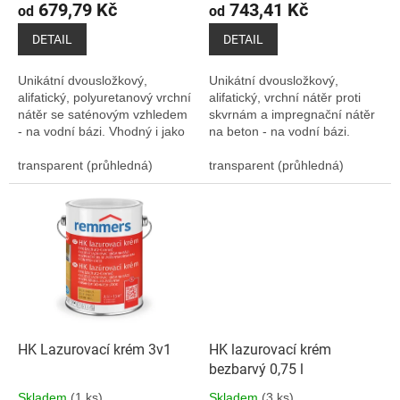
679,79 Kč
743,41 Kč
ů
od
od
DETAIL
DETAIL
Unikátní dvousložkový,
Unikátní dvousložkový,
alifatický, polyuretanový vrchní
alifatický, vrchní nátěr proti
nátěr se saténovým vzhledem
skvrnám a impregnační nátěr
- na vodní bázi. Vhodný i jako
na beton - na vodní bázi.
vrchní nátěr na transparentní
hydroizolace Hyperdesmo-T.
transparent (průhledná)
transparent (průhledná)
HK Lazurovací krém 3v1
HK lazurovací krém
bezbarvý 0,75 l
Skladem
(1 ks)
Skladem
(3 ks)