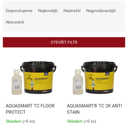
Ř
a
Doporučujeme
Nejlevnější
Nejdražší
Nejprodávanější
z
e
Abecedně
n
í
p
OTEVŘÍT FILTR
r
o
V
d
ý
u
p
k
i
t
s
ů
p
r
o
d
AQUASMART TC FLOOR
AQUASMART® TC 2K ANTI
u
PROTECT
STAIN
k
Skladem
(>5 ks)
Skladem
(>5 ks)
t