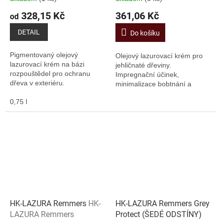
328,15 Kč
361,06 Kč
od
DETAIL
Do košíku
Pigmentovaný olejový
Olejový lazurovací krém pro
lazurovací krém na bázi
jehličnaté dřeviny.
rozpouštědel pro ochranu
Impregnační účinek,
dřeva v exteriéru.
minimalizace bobtnání a
praskání dřeva. Vhodné pro
0,75 l
dřevo v exteriéru a jako
základní nátěr pod lazury a
krycí...
HK-LAZURA Remmers
HK-
HK-LAZURA Remmers Grey
LAZURA Remmers
Protect (ŠEDÉ ODSTÍNY)