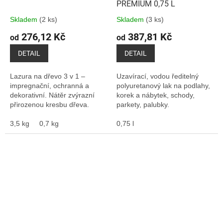
PREMIUM 0,75 L
Skladem
(2 ks)
Skladem
(3 ks)
276,12 Kč
387,81 Kč
od
od
DETAIL
DETAIL
Lazura na dřevo 3 v 1 –
Uzavírací, vodou ředitelný
impregnační, ochranná a
polyuretanový lak na podlahy,
dekorativní. Nátěr zvýrazní
korek a nábytek, schody,
přirozenou kresbu dřeva.
parkety, palubky.
Unikátní receptura zajistí
dlouhodobou ochranu
3,5 kg
0,7 kg
0,75 l
natřeného povrchu.
Nátěrový...