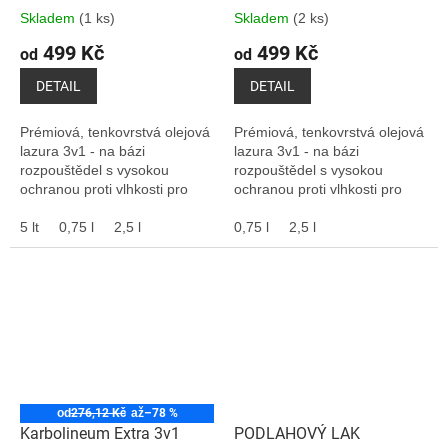
Skladem
(1 ks)
Skladem
(2 ks)
499 Kč
499 Kč
od
od
DETAIL
DETAIL
Prémiová, tenkovrstvá olejová
Prémiová, tenkovrstvá olejová
lazura 3v1 - na bázi
lazura 3v1 - na bázi
rozpouštědel s vysokou
rozpouštědel s vysokou
ochranou proti vlhkosti pro
ochranou proti vlhkosti pro
dřevo v exteriéru. Hedvábně
dřevo v exteriéru. Hedvábně
matný. Dostupný v balení 0,75
5 lt
0,75 l
2,5 l
matný. Dostupný v balení 0,75
0,75 l
2,5 l
l nebo 2,5 l. Na...
l nebo 2,5 l. Na...
od
276,12 Kč
až
–78 %
Karbolineum Extra 3v1
PODLAHOVÝ LAK