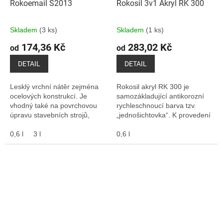
Rokoemail S2013
Rokosil 3v1 Akryl RK 300
Skladem
(3 ks)
Skladem
(1 ks)
174,36 Kč
283,02 Kč
od
od
DETAIL
DETAIL
Lesklý vrchní nátěr zejména
Rokosil akryl RK 300 je
ocelových konstrukcí. Je
samozákladující antikorozní
vhodný také na povrchovou
rychleschnoucí barva tzv.
úpravu stavebních strojů,
„jednošichtovka“. K provedení
nástaveb, přepravního
samozákladujících nátěrů
zařízení, atd. Může se
0,6 l
3 l
ocelových výrobků- regálů,
0,6 l
používat jak pro vnitřní,...
kontejnerů,...