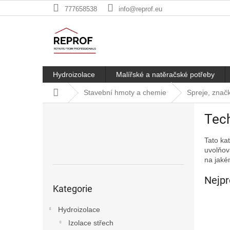
Přejít
777658538
info@reprof.eu
na
obsah
Hydroizolace
Malířské a natěračské potřeby
Domů
Stavební hmoty a chemie
Spreje, znač
P
Tech
o
s
Tato ka
t
uvolňov
r
na jaké
a
n
Nejpr
Přeskočit
n
Kategorie
kategorie
í
p
Hydroizolace
a
Izolace střech