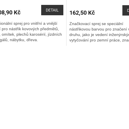
DETAIL
8,90 Kč
162,50 Kč
ionální sprej pro vnitřní a vnější
Značkovací sprej se speciální
í pro nástřik kovových předmětů,
nástřikovou barvou pro značení
, omítek, plechů karosérií, jízdních
druhu, jako je vedení inženýrskýc
egálů, nábytku, dřeva.
vytyčování pro zemní práce, zna
napadených stromů a mnoho dal
O
v
l
á
d
a
c
í
p
r
v
k
y
v