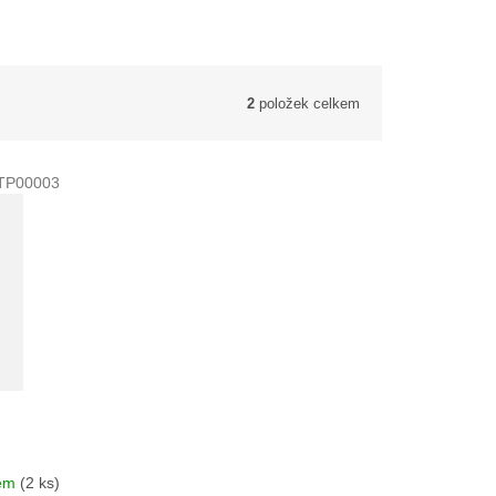
2
položek celkem
TP00003
dem
(2 ks)