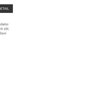
DETAIL
 všeho
h sítí,
čení
ších.