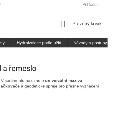
 ÚDAJŮ
Přihlášení
NÁKUPNÍ
Prázdný košík
KOŠÍK
émy
Hydroizolace podle užití
Návody a postupy
Kontak
l a řemeslo
. V sortimentu naleznete
univerzální maziva
,
načkovače
a geodetické spreje pro přesné vyznačení