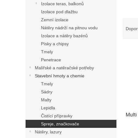
n
Izolace teras, balkonů
e
Izolace pod dlažbu
l
Zemní izolace
Ř
a
Nátěry nádrží na pitnou vodu
Dopor
z
Izolace a nátěry bazénů
e
Písky a chipsy
V
n
Tmely
ý
í
Penetrace
p
p
i
r
Malířské a natěračské potřeby
s
o
Stavební hmoty a chemie
p
d
Tmely
r
u
Sádry
o
k
Malty
d
t
Lepidla
u
ů
Multi
k
Čistící přípravky
t
Spreje, značkovače
ů
Nátěry, lazury