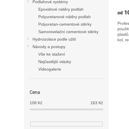
Podlahové systémy
Epoxidové nátěry podlah
10
od
Polyuretanové nátěry podlah
Profes
Polyuretan-cementové stěrky
použit
Samonivelační cementové stěrky
plastů
Hydroizolace podle užití
kol, r
Návody a postupy
Vše ke stažení
Nejčastější otázky
Videogalerie
Cena
108
Kč
163
Kč