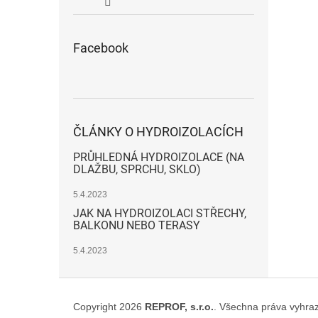
Facebook
ČLÁNKY O HYDROIZOLACÍCH
PRŮHLEDNÁ HYDROIZOLACE (NA
DLAŽBU, SPRCHU, SKLO)
5.4.2023
JAK NA HYDROIZOLACI STŘECHY,
BALKONU NEBO TERASY
5.4.2023
Z
á
Copyright 2026
REPROF, s.r.o.
. Všechna práva vyhra
p