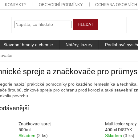
KONTAKTY
OBCHODNÍ PODMÍNKY
OCHRANA OSOBNÍCH
HLEDAT
Stavební hmoty a chemie
Nátěry, lazury
Podlahové syst
kovače
nické spreje a značkovače pro průmys
tegorie nabízí praktické pomocníky pro každého řemeslníka a technika
ače šroubů, zinkové spreje pro ochranu proti korozi a také
stavební z
mkoliv povrchu.
odávanější
Značkovací sprej
Multi color spray
500ml
400ml DISTYK
Skladem
(2 ks)
Skladem
(3 ks)