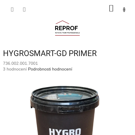
Přejít
NÁKUP
na
obsah
KOŠÍK
HYGROSMART-GD PRIMER
736.002.001.7001
Průměrné
3 hodnocení
Podrobnosti hodnocení
hodnocení
produktu
je
4,7
z
5
hvězdiček.