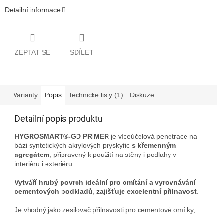
Detailní informace
ZEPTAT SE
SDÍLET
Varianty
Popis
Technické listy (1)
Diskuze
Detailní popis produktu
HYGROSMART®-GD PRIMER
je víceúčelová penetrace na
bázi syntetických akrylových pryskyřic
s křemenným
agregátem
, připravený k použití na stěny i podlahy v
interiéru i exteriéru.
Vytváří hrubý povrch ideální pro omítání a vyrovnávání
cementových podkladů
,
zajišťuje excelentní přilnavost
.
Je vhodný jako zesilovač přilnavosti pro cementové omítky,