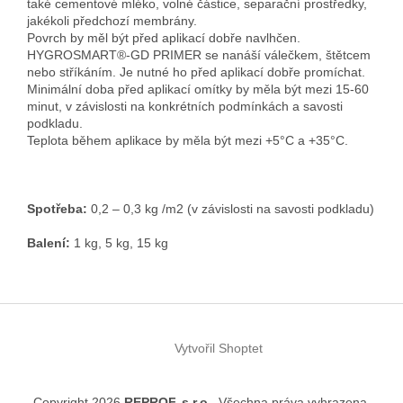
také cementové mléko, volné částice, separační prostředky,
jakékoli předchozí membrány.
Povrch by měl být před aplikací dobře navlhčen.
HYGROSMART®-GD PRIMER se nanáší válečkem, štětcem
nebo stříkáním. Je nutné ho před aplikací dobře promíchat.
Minimální doba před aplikací omítky by měla být mezi 15-60
minut, v závislosti na konkrétních podmínkách a savosti
podkladu.
Teplota během aplikace by měla být mezi +5°C a +35°C.
Spotřeba:
0,2 – 0,3 kg /m2 (v závislosti na savosti podkladu)
Balení:
1 kg, 5 kg, 15 kg
Z
á
Vytvořil Shoptet
p
a
t
Copyright 2026
REPROF, s.r.o.
. Všechna práva vyhrazena.