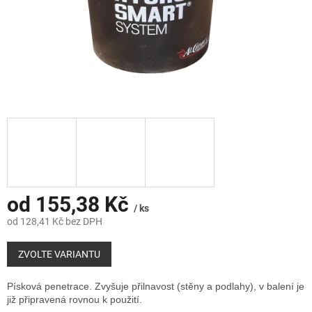
od
155,38 Kč
/ ks
od
128,41 Kč
bez DPH
Měrná
cena:
ZVOLTE VARIANTU
Písková penetrace. Zvyšuje přilnavost (stěny a podlahy), v balení je
již připravená rovnou k použití.