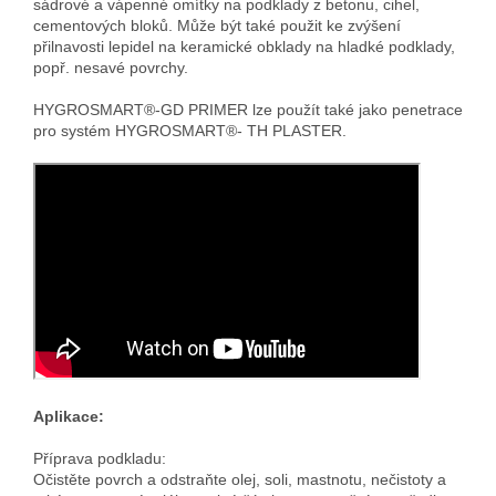
sádrové a vápenné omítky na podklady z betonu, cihel,
cementových bloků. Může být také použit ke zvýšení
přilnavosti lepidel na keramické obklady na hladké podklady,
popř. nesavé povrchy.
HYGROSMART®-GD PRIMER lze použít také jako penetrace
pro systém HYGROSMART®- TH PLASTER.
Aplikace:
Příprava podkladu:
Očistěte povrch a odstraňte olej, soli, mastnotu, nečistoty a