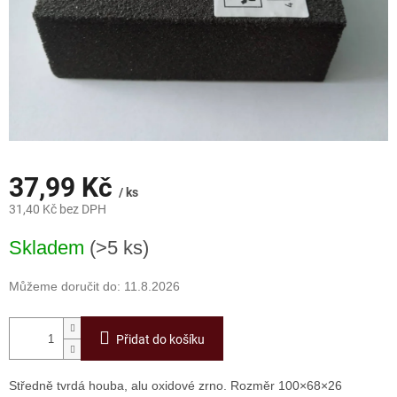
37,99 Kč
/ ks
31,40 Kč bez DPH
Měrná
Skladem
(>5 ks)
cena:
Můžeme doručit do:
11.8.2026
Přidat do košíku
Středně tvrdá houba, alu oxidové zrno. Rozměr 100×68×26