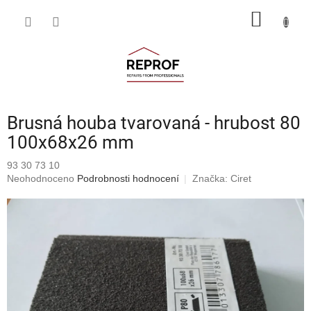
Přejít
NÁKUP
na
obsah
KOŠÍK
Brusná houba tvarovaná - hrubost 80
100x68x26 mm
93 30 73 10
Průměrné
Neohodnoceno
Podrobnosti hodnocení
Značka:
Ciret
hodnocení
produktu
je
0,0
z
5
hvězdiček.