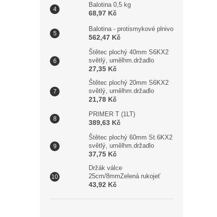
Balotina 0,5 kg
68,97 Kč
Balotina - protismykové plnivo
562,47 Kč
Štětec plochý 40mm S6KX2
světlý, umělhm.držadlo
27,35 Kč
Štětec plochý 20mm S6KX2
světlý, umělhm.držadlo
21,78 Kč
PRIMER T (1LT)
389,63 Kč
Štětec plochý 60mm St.6KX2
světlý, umělhm.držadlo
37,75 Kč
Držák válce
25cm/8mmZelená rukojeť
43,92 Kč