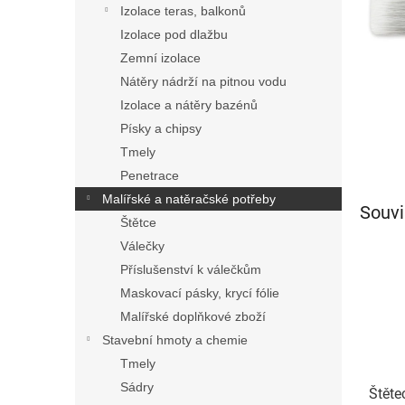
n
Izolace teras, balkonů
e
Izolace pod dlažbu
l
Zemní izolace
Nátěry nádrží na pitnou vodu
Izolace a nátěry bazénů
Písky a chipsy
Tmely
Penetrace
Malířské a natěračské potřeby
Souvi
Štětce
Válečky
Příslušenství k válečkům
Maskovací pásky, krycí fólie
Malířské doplňkové zboží
Stavební hmoty a chemie
Tmely
Sádry
Štěte