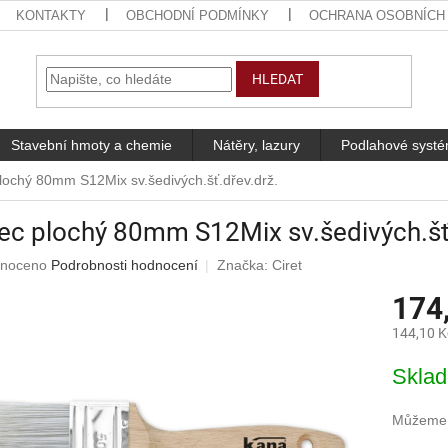
KONTAKTY
OBCHODNÍ PODMÍNKY
OCHRANA OSOBNÍCH
HLEDAT
Stavební hmoty a chemie
Nátěry, lazury
Podlahové syst
lochý 80mm S12Mix sv.šedivých.šť.dřev.drž.
ec plochý 80mm S12Mix sv.šedivých.šť
né
noceno
Podrobnosti hodnocení
Značka:
Ciret
ení
174
u
144,10 K
Měrná
Skla
cena:
ek.
Můžeme d