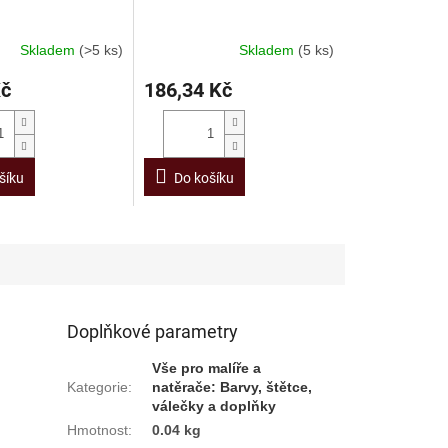
Skladem
(>5 ks)
Skladem
(5 ks)
Kč
186,34 Kč
šíku
Do košíku
Doplňkové parametry
Vše pro malíře a
Kategorie
:
natěrače: Barvy, štětce,
válečky a doplňky
Hmotnost
:
0.04 kg