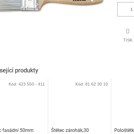
TISK
sející produkty
Kód:
423 550 - 411
Kód:
81 62 30 10
c fasádní 50mm
Štětec zárohák,30
Pološtět