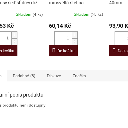
 sv.šeď.šť.dřev.drž.
mmsvětlá štětina
40mm
umělohm.drž.
Skladem
(4 ks)
Skladem
(>5 ks)
53 Kč
60,14 Kč
93,90 
o košíku
Do košíku
Do ko
s
Podobné (8)
Diskuze
Značka
ailní popis produktu
s produktu není dostupný