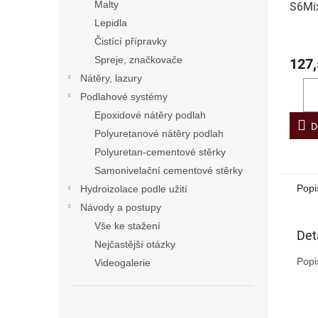
Malty
S6Mix
Lepidla
Čistící přípravky
Spreje, značkovače
127,
Nátěry, lazury
Podlahové systémy
Epoxidové nátěry podlah
D
Polyuretanové nátěry podlah
Polyuretan-cementové stěrky
Samonivelační cementové stěrky
Popi
Hydroizolace podle užití
Návody a postupy
Vše ke stažení
Det
Nejčastější otázky
Popi
Videogalerie