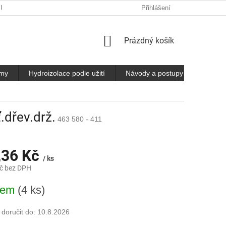
 ÚDAJŮ
Přihlášení
NÁKUPNÍ
Prázdný košík
KOŠÍK
émy
Hydroizolace podle užití
Návody a postupy
Kontak
.dřev.drž.
463 580 - 411
,36 Kč
/ ks
č bez DPH
dem
(4 ks)
oručit do:
10.8.2026