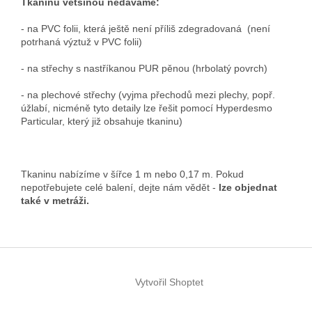
Tkaninu většinou nedáváme:
- na PVC folii, která ještě není příliš zdegradovaná (není
potrhaná výztuž v PVC folii)
- na střechy s nastříkanou PUR pěnou (hrbolatý povrch)
- na plechové střechy (vyjma přechodů mezi plechy, popř.
úžlabí, nicméně tyto detaily lze řešit pomocí Hyperdesmo
Particular, který již obsahuje tkaninu)
Tkaninu nabízíme v šířce 1 m nebo 0,17 m. Pokud
nepotřebujete celé balení, dejte nám vědět -
lze objednat
také v metráži.
Z
á
Vytvořil Shoptet
p
a