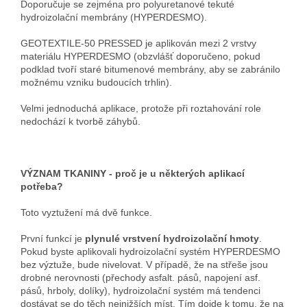
Doporučuje se zejména pro polyuretanové tekuté
hydroizolační membrány (HYPERDESMO).
GEOTEXTILE-50 PRESSED je aplikován mezi 2 vrstvy
materiálu HYPERDESMO (obzvlášť doporučeno, pokud
podklad tvoří staré bitumenové membrány, aby se zabránilo
možnému vzniku budoucích trhlin).
Velmi jednoduchá aplikace, protože při roztahování role
nedochází k tvorbě záhybů.
VÝZNAM TKANINY - proč je u některých aplikací
potřeba?
Toto vyztužení má dvě funkce.
První funkcí je
plynulé vrstvení hydroizolační hmoty
.
Pokud byste aplikovali hydroizolační systém HYPERDESMO
bez výztuže, bude nivelovat. V případě, že na střeše jsou
drobné nerovnosti (přechody asfalt. pásů, napojení asf.
pásů, hrboly, dolíky), hydroizolační systém má tendenci
dostávat se do těch nejnižších míst. Tím dojde k tomu, že na