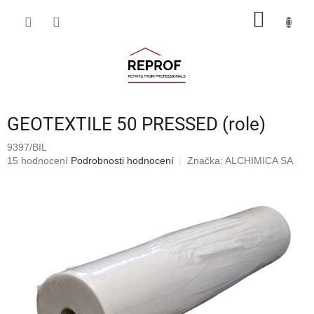
Přejít
NÁKUP
na
obsah
KOŠÍK
GEOTEXTILE 50 PRESSED (role)
9397/BIL
Průměrné
15 hodnocení
Podrobnosti hodnocení
Značka:
ALCHIMICA SA
hodnocení
produktu
je
4,7
z
5
hvězdiček.