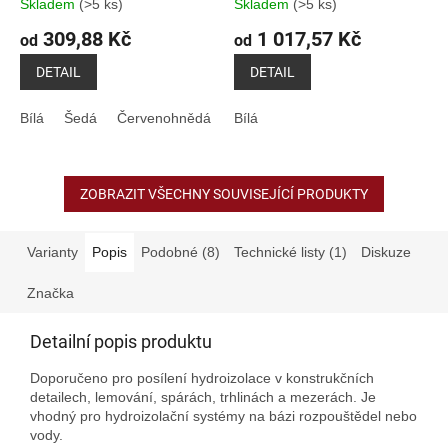
Skladem
(>5 ks)
Skladem
(>5 ks)
309,88 Kč
1 017,57 Kč
od
od
DETAIL
DETAIL
Bílá
Šedá
Červenohnědá
Bílá
ZOBRAZIT VŠECHNY SOUVISEJÍCÍ PRODUKTY
Varianty
Popis
Podobné (8)
Technické listy (1)
Diskuze
Značka
Detailní popis produktu
Doporučeno pro posílení hydroizolace v konstrukčních
detailech, lemování, spárách, trhlinách a mezerách. Je
vhodný pro hydroizolační systémy na bázi rozpouštědel nebo
vody.