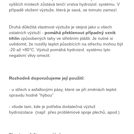
vyšších místech zůstává tenčí vrstva hydroizol. systému. V
případě vložení výztuže, která je savá, se tomuto zamezí.
Druhá důležitá vlastnost výztuže je stejná jako u všech
ostatních výztuží -
pomáhá překlenout případný vznik
trhlin
způsobených tahy ve střešním plášti. Je nutné si
uvědomit, že rozdíly teplot působících na střechu mohou být
-20 až +80°C. Výztuž pomáhá hydroizol. systému tyto
negativní vlivy omezit.
Rozhodně doporučujeme její použití:
- u střech s asfaltovými pásy, které se při změnách teplot
opravdu hodně "hýbou"
-
všude tam, kde je potřeba dodatečná výztuž
hydroizolace
(např. přes problémové spoje plechů, apod.)