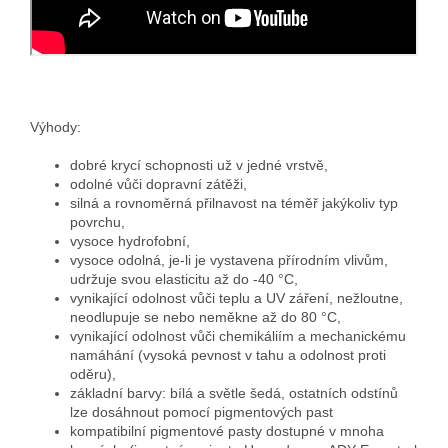
Výhody:
dobré krycí schopnosti už v jedné vrstvě,
odolné vůči dopravní zátěži,
silná a rovnoměrná přilnavost na téměř jakýkoliv typ
povrchu,
vysoce hydrofobní,
vysoce odolná, je-li je vystavena přírodním vlivům,
udržuje svou elasticitu až do -40 °C,
vynikající odolnost vůči teplu a UV záření, nežloutne,
neodlupuje se nebo neměkne až do 80 °C,
vynikající odolnost vůči chemikáliím a mechanickému
namáhání (vysoká pevnost v tahu a odolnost proti
oděru),
základní barvy: bílá a světle šedá, ostatních odstínů
lze dosáhnout pomocí pigmentových past
kompatibilní pigmentové pasty dostupné v mnoha