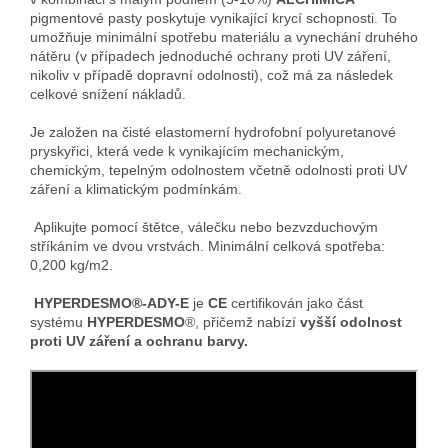
pigmentové pasty poskytuje vynikající krycí schopnosti. To
umožňuje minimální spotřebu materiálu a vynechání druhého
nátěru (v případech jednoduché ochrany proti UV záření,
nikoliv v případě dopravní odolnosti), což má za následek
celkové snížení nákladů.
Je založen na čisté elastomerní hydrofobní polyuretanové
pryskyřici, která vede k vynikajícím mechanickým,
chemickým, tepelným odolnostem včetně odolnosti proti UV
záření a klimatickým podmínkám.
Aplikujte pomocí štětce, válečku nebo bezvzduchovým
stříkáním ve dvou vrstvách. Minimální celková spotřeba:
0,200 kg/m2.
HYPERDESMO®-ADY-E
je
CE
certifikován jako část
systému
HYPERDESMO
®, přičemž nabízí
vyšší odolnost
proti UV záření a ochranu barvy.