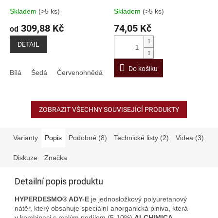
Skladem
(>5 ks)
Skladem
(>5 ks)
309,88 Kč
74,05 Kč
od
DETAIL
Do košíku
Bílá
Šedá
Červenohnědá
ZOBRAZIT VŠECHNY SOUVISEJÍCÍ PRODUKTY
Varianty
Popis
Podobné (8)
Technické listy (2)
Videa (3)
Diskuze
Značka
Detailní popis produktu
HYPERDESMO®
ADY-E
je jednosložkový polyuretanový
nátěr, který obsahuje speciální anorganická plniva, která
v kombinaci s malým podílem (5-10%)
ALCHIMICA