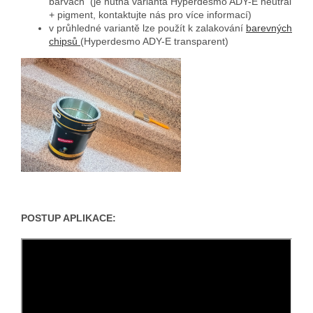
barvách (je nutná varianta Hyperdesmo ADY-E neutral
+ pigment, kontaktujte nás pro více informací)
v průhledné variantě lze použít k zalakování
barevných
chipsů
(Hyperdesmo ADY-E transparent)
POSTUP APLIKACE: