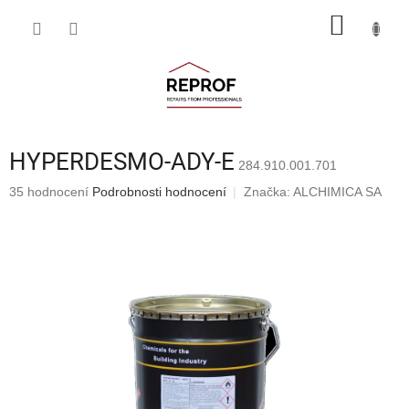
Přejít
NÁKUP
na
obsah
KOŠÍK
HYPERDESMO-ADY-E
284.910.001.701
Průměrné
35 hodnocení
Podrobnosti hodnocení
Značka:
ALCHIMICA SA
hodnocení
produktu
je
4,1
z
5
hvězdiček.