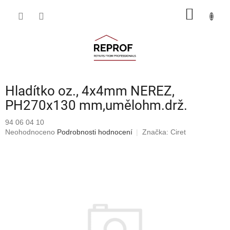
Přejít
NÁKUP
na
obsah
KOŠÍK
Hladítko oz., 4x4mm NEREZ,
PH270x130 mm,umělohm.drž.
94 06 04 10
Průměrné
Neohodnoceno
Podrobnosti hodnocení
Značka:
Ciret
hodnocení
produktu
je
0,0
z
5
hvězdiček.