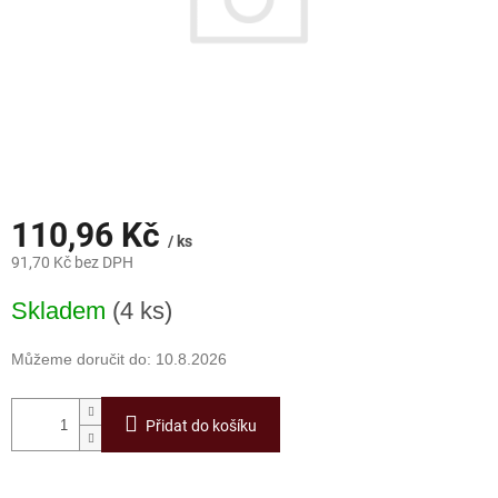
110,96 Kč
/ ks
91,70 Kč bez DPH
Měrná
Skladem
(4 ks)
cena:
Můžeme doručit do:
10.8.2026
Přidat do košíku