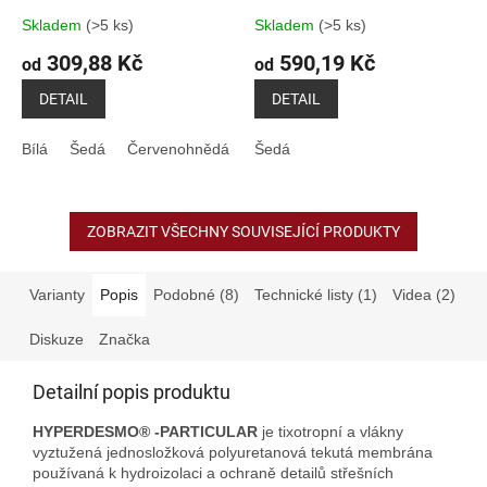
Skladem
(>5 ks)
Skladem
(>5 ks)
309,88 Kč
590,19 Kč
od
od
DETAIL
DETAIL
Bílá
Šedá
Červenohnědá
Šedá
ZOBRAZIT VŠECHNY SOUVISEJÍCÍ PRODUKTY
Varianty
Popis
Podobné (8)
Technické listy (1)
Videa (2)
Diskuze
Značka
Detailní popis produktu
HYPERDESMO
®
-PARTICULAR
je tixotropní a vlákny
vyztužená jednosložková polyuretanová tekutá membrána
používaná k hydroizolaci a ochraně detailů střešních