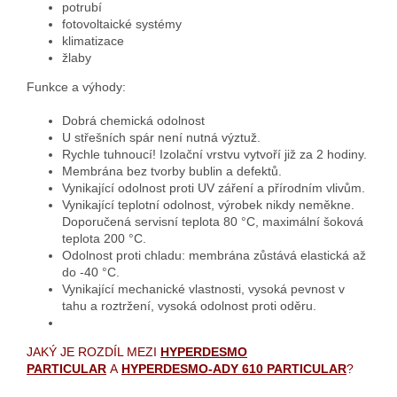
potrubí
fotovoltaické systémy
klimatizace
žlaby
Funkce a výhody:
Dobrá chemická odolnost
U střešních spár není nutná výztuž.
Rychle tuhnoucí! Izolační vrstvu vytvoří již za 2 hodiny.
Membrána bez tvorby bublin a defektů.
Vynikající odolnost proti UV záření a přírodním vlivům.
Vynikající teplotní odolnost, výrobek nikdy neměkne.
Doporučená servisní teplota 80 °C, maximální šoková
teplota 200 °C.
Odolnost proti chladu: membrána zůstává elastická až
do -40 °C.
Vynikající mechanické vlastnosti, vysoká pevnost v
tahu a roztržení, vysoká odolnost proti oděru.
JAKÝ JE ROZDÍL MEZI
HYPERDESMO
PARTICULAR
A
HYPERDESMO-ADY 610 PARTICULAR
?