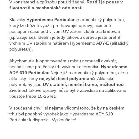
V konzistenci a způsobu použití žádný.
Rozdíl je pouze v
životnosti a mechanické odolnosti.
Klasický
Hyperdesmo Particular
je aromatický polyuretan,
který lze běžně využít pro havarijní opravy, nicméně
postupem času pod vlivem UV záření žloutne a křídovatí
(sprašuje se). Ideální je tedy takovou opravu ještě přetřít
vrchním UV stabilním nátěrem Hyperdesmo ADY-E (alifatický
polyuretan).
Abychom ale k opravovanému místu nemuseli dvakrát,
nechali jsme pro český trh vyvinout
alternativu
Hyperdesmo
ADY 610 Particular.
Nejde již o aromatický polyuretan, ale o
alifatický. Tedy
nejvyšší level polyuretanů
. Alifatické
polyuretany jsou
UV stabilní, nemění barvu, nežloutnou
.
Životnost takové opravy může být v závislosti na aplikované
tloušťce třeba 15-25 let.
V současné chvíli si nejsme vědomi toho, že by na českém
trhu byl podobný výrobek jako Hyperdesmo ADY 610
Particular k dispozici. Vyzkoušejte!