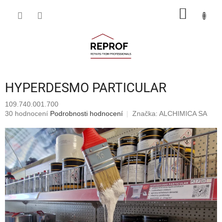
Přejít
NÁKUP
na
obsah
KOŠÍK
HYPERDESMO PARTICULAR
109.740.001.700
Průměrné
30 hodnocení
Podrobnosti hodnocení
Značka:
ALCHIMICA SA
hodnocení
produktu
je
4,6
z
5
hvězdiček.