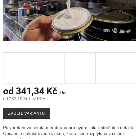
od
341,34 Kč
/ ks
od
282,10 Kč
bez DPH
Měrná
cena:
ZVOLTE VARIANTU
Polyuretanová tekutá membrána pro hydroizolaci střešních detailů.
Obsahuje nakašírovaná vlákna, která jsou rozptýlená v celém