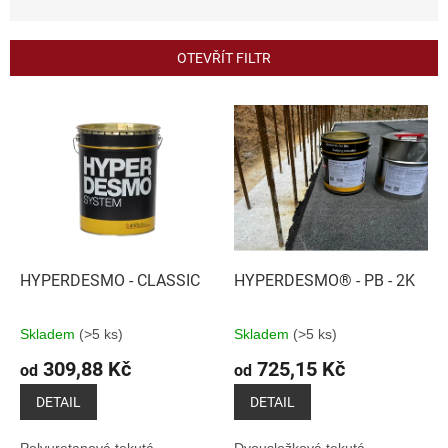
n
í
p
OTEVŘÍT FILTR
r
o
V
d
ý
u
p
k
i
t
s
ů
p
r
o
d
HYPERDESMO - CLASSIC
HYPERDESMO® - PB - 2K
u
k
Skladem
(>5 ks)
Skladem
(>5 ks)
t
309,88 Kč
725,15 Kč
ů
od
od
DETAIL
DETAIL