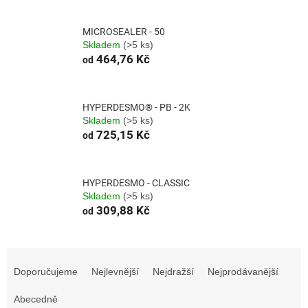
MICROSEALER - 50
Skladem
(>5 ks)
464,76 Kč
od
HYPERDESMO® - PB - 2K
Skladem
(>5 ks)
725,15 Kč
od
HYPERDESMO - CLASSIC
Skladem
(>5 ks)
309,88 Kč
od
Ř
a
Doporučujeme
Nejlevnější
Nejdražší
Nejprodávanější
z
e
Abecedně