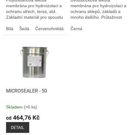
Polyuretanová tekutá
Dvousložková tekutá
membrána pro hydroizolaci a
membrána pro hydroizolaci a
ochranu střech, teras, atd.
ochranu sklepů, základů a
Základní materiál pro spoustu
mnoho dalšího. Průtažnost
využití. Jednoduchá aplikace,
2000%. Propojení nejlepších
dlouhodobá životnost.
Bílá
Šedá
Červenohnědá
vlastností polyuretanu a
Černá
bitumenu. Není určen k...
MICROSEALER - 50
Skladem
(>5 ks)
464,76 Kč
od
DETAIL