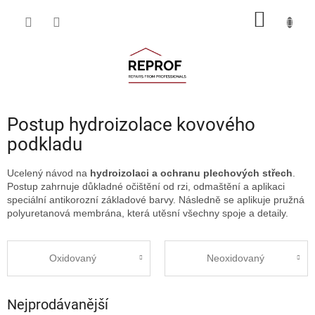
Přejít
NÁKUP
na
obsah
KOŠÍK
Postup hydroizolace kovového
podkladu
Ucelený návod na
hydroizolaci a ochranu plechových střech
.
Postup zahrnuje důkladné očištění od rzi, odmaštění a aplikaci
speciální antikorozní základové barvy. Následně se aplikuje pružná
polyuretanová membrána, která utěsní všechny spoje a detaily.
Oxidovaný
Neoxidovaný
Nejprodávanější