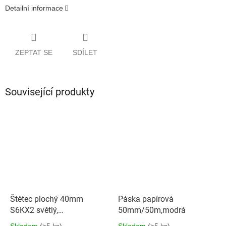
Detailní informace
ZEPTAT SE
SDÍLET
Související produkty
Štětec plochý 40mm
Páska papírová
S6KX2 světlý,
50mm/50m,modrá
umělhm.držadlo