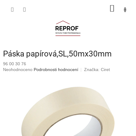
Přejít
NÁKUP
na
obsah
KOŠÍK
Páska papírová,SL,50mx30mm
96 00 30 76
Průměrné
Neohodnoceno
Podrobnosti hodnocení
Značka:
Ciret
hodnocení
produktu
je
0,0
z
5
hvězdiček.