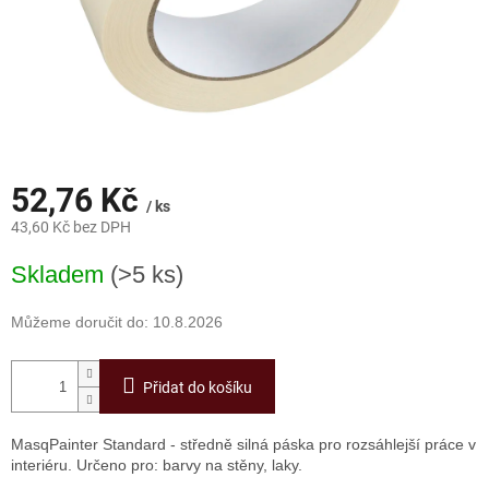
52,76 Kč
/ ks
43,60 Kč bez DPH
Měrná
Skladem
(>5 ks)
cena:
Můžeme doručit do:
10.8.2026
Přidat do košíku
MasqPainter Standard - středně silná páska pro rozsáhlejší práce v
interiéru. Určeno pro: barvy na stěny, laky.