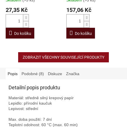
Skladem
(>5 ks)
Skladem
(>5 ks)
27,35 Kč
157,06 Kč
Do košíku
Do košíku
ZOBRAZIT VŠECHNY SOUVISEJÍCÍ PRODUKTY
Popis
Podobné (8)
Diskuze
Značka
Detailní popis produktu
Materiál: středně silný krepový papír
Lepidlo: přírodní kaučuk
Lepivost: střední
Max. doba použití: 7 dní
Teplotní odolnost: 60 °C (max. 60 min)