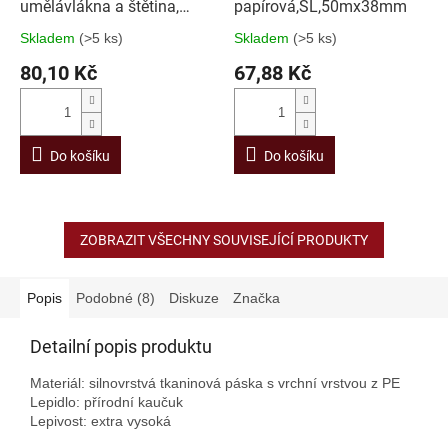
umělávlákna a štětina,
papírová,SL,50mx38mm
držadlo pla
Skladem
(>5 ks)
Skladem
(>5 ks)
80,10 Kč
67,88 Kč
Do košíku
Do košíku
ZOBRAZIT VŠECHNY SOUVISEJÍCÍ PRODUKTY
Popis
Podobné (8)
Diskuze
Značka
Detailní popis produktu
Materiál: silnovrstvá tkaninová páska s vrchní vrstvou z PE
Lepidlo: přírodní kaučuk
Lepivost: extra vysoká