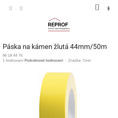
Přejít
NÁKUP
na
obsah
KOŠÍK
Páska na kámen žlutá 44mm/50m
96 18 44 76
Průměrné
1 hodnocení
Podrobnosti hodnocení
Značka:
Ciret
hodnocení
produktu
je
5,0
z
5
hvězdiček.