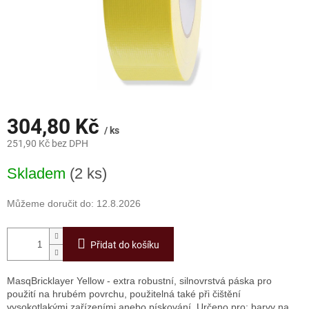
304,80 Kč
/ ks
251,90 Kč bez DPH
Měrná
Skladem
(2 ks)
cena:
Můžeme doručit do:
12.8.2026
Přidat do košíku
MasqBricklayer Yellow - extra robustní, silnovrstvá páska pro
použití na hrubém povrchu, použitelná také při čištění
vysokotlakými zařízeními anebo pískování. Určeno pro: barvy na