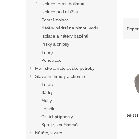
n
Izolace teras, balkonů
e
Izolace pod dlažbu
l
Zemní izolace
Ř
a
Nátěry nádrží na pitnou vodu
Dopor
z
Izolace a nátěry bazénů
e
Písky a chipsy
V
n
Tmely
ý
í
Penetrace
p
p
i
r
Malířské a natěračské potřeby
s
o
Stavební hmoty a chemie
p
d
Tmely
r
u
Sádry
o
k
Malty
d
t
Lepidla
u
ů
GEOT
k
Čistící přípravky
t
Spreje, značkovače
ů
Nátěry, lazury