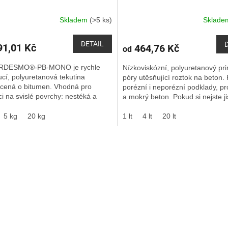
Skladem
(>5 ks)
Sklad
DETAIL
1,01 Kč
464,76 Kč
od
RDESMO®-PB-MONO je rychle
Nízkoviskózní, polyuretanový pr
cí, polyuretanová tekutina
póry utěsňující roztok na beton.
cená o bitumen. Vhodná pro
porézní i neporézní podklady, p
ci na svislé povrchy: nestéká a
a mokrý beton. Pokud si nejste jis
áří bubliny. Vhodná pro opravy
mrkněte do...
h...
5 kg
20 kg
1 lt
4 lt
20 lt
O
v
l
á
d
a
c
í
p
r