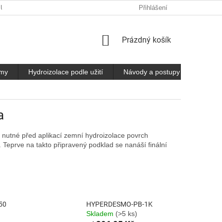
 ÚDAJŮ
Přihlášení
NÁKUPNÍ
Prázdný košík
KOŠÍK
émy
Hydroizolace podle užití
Návody a postupy
Kontak
a
e nutné před aplikací zemní hydroizolace povrch
Teprve na takto připravený podklad se nanáší finální
50
HYPERDESMO-PB-1K
Skladem
(>5 ks)