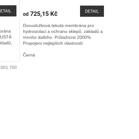
ETAIL
DETAIL
725,15 Kč
od
Dvousložková tekutá membrána pro
brána
hydroizolaci a ochranu sklepů, základů a
 HUSTÁ
mnoho dalšího. Průtažnost 2000%.
ákladů,
Propojení nejlepších vlastností
polyuretanu a bitumenu. Není určen k...
Černá
.001.700