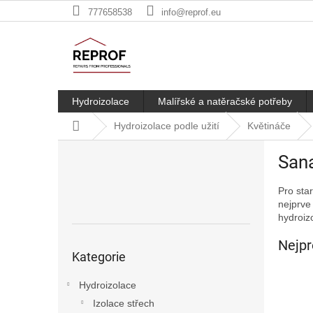
Přejít
777658538
info@reprof.eu
na
obsah
Hydroizolace
Malířské a natěračské potřeby
Domů
Hydroizolace podle užití
Květináče
P
Sana
o
s
Pro sta
t
nejprv
r
hydroizo
a
n
Nejpr
Přeskočit
n
Kategorie
kategorie
í
p
Hydroizolace
a
Izolace střech