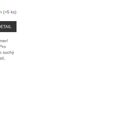
em
(>5 ks)
DETAIL
imer/
 Pro
ro suchý
tí,