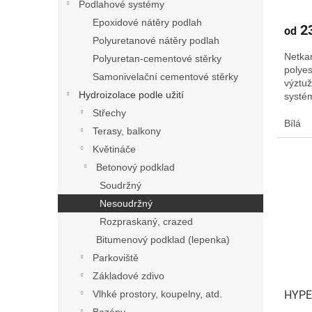
Podlahové systémy
Epoxidové nátěry podlah
23
od
Polyuretanové nátěry podlah
Netkan
Polyuretan-cementové stěrky
polye
Samonivelační cementové stěrky
výztuž
Hydroizolace podle užití
systé
Střechy
Bílá
Terasy, balkony
Květináče
Betonový podklad
Soudržný
Nesoudržný
Rozpraskaný, crazed
Bitumenový podklad (lepenka)
Parkoviště
Základové zdivo
Vlhké prostory, koupelny, atd.
HYPE
Bazény