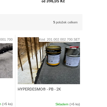
396,05 Kč
od
5
položek celkem
.001.700
Kód:
201.002.002.700.SET
HYPERDESMO® - PB - 2K
em
(>5 ks)
Skladem
(>5 ks)