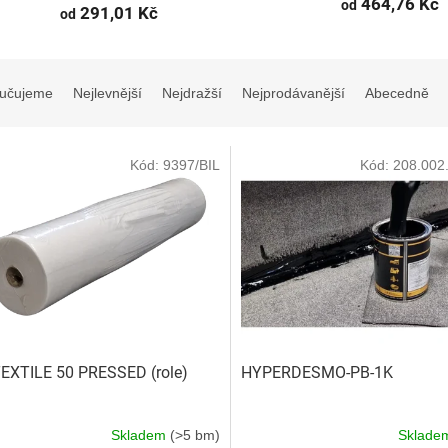
464,76 Kč
od
291,01 Kč
od
učujeme
Nejlevnější
Nejdražší
Nejprodávanější
Abecedně
Kód:
9397/BIL
Kód:
208.002
EXTILE 50 PRESSED (role)
HYPERDESMO-PB-1K
Skladem
(>5 bm)
Sklad