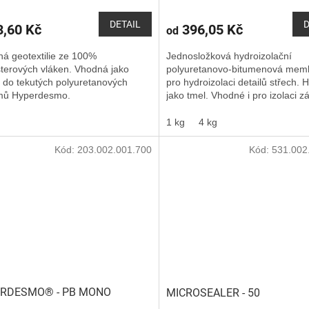
DETAIL
D
,60 Kč
396,05 Kč
od
á geotextilie ze 100%
Jednosložková hydroizolační
sterových vláken. Vhodná jako
polyuretanovo-bitumenová mem
 do tekutých polyuretanových
pro hydroizolaci detailů střech.
mů Hyperdesmo.
jako tmel. Vhodné i pro izolaci z
sklepů.
1 kg
4 kg
Kód:
203.002.001.700
Kód:
531.002
RDESMO® - PB MONO
MICROSEALER - 50