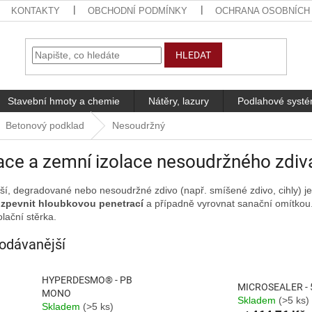
KONTAKTY
OBCHODNÍ PODMÍNKY
OCHRANA OSOBNÍCH
HLEDAT
Stavební hmoty a chemie
Nátěry, lazury
Podlahové syst
Betonový podklad
Nesoudržný
ce a zemní izolace nesoudržného zdiv
rší, degradované nebo nesoudržné zdivo (např. smíšené zdivo, cihly) j
e
zpevnit hloubkovou penetrací
a případně vyrovnat sanační omítkou. 
lační stěrka.
odávanější
HYPERDESMO® - PB
MICROSEALER - 
MONO
Skladem
(>5 ks)
Skladem
(>5 ks)