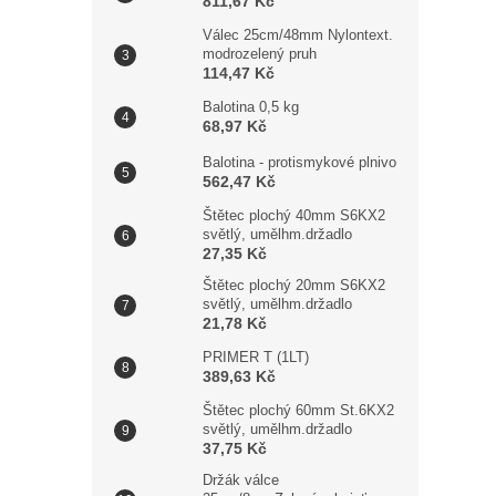
811,67 Kč
Válec 25cm/48mm Nylontext.
modrozelený pruh
114,47 Kč
Balotina 0,5 kg
68,97 Kč
Balotina - protismykové plnivo
562,47 Kč
Štětec plochý 40mm S6KX2
světlý, umělhm.držadlo
27,35 Kč
Štětec plochý 20mm S6KX2
světlý, umělhm.držadlo
21,78 Kč
PRIMER T (1LT)
389,63 Kč
Štětec plochý 60mm St.6KX2
světlý, umělhm.držadlo
37,75 Kč
Držák válce