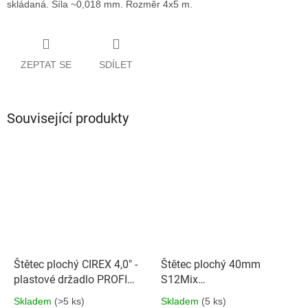
skládaná. Síla ~0,018 mm. Rozměr 4x5 m.
ZEPTAT SE
SDÍLET
Související produkty
Štětec plochý CIREX 4,0" -
Štětec plochý 40mm
plastové držadlo PROFI
S12Mix
kvalita
sv.šedivých.šť.dřev.drž.
Skladem
(>5 ks)
Skladem
(5 ks)