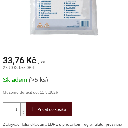
33,76 Kč
/ ks
27,90 Kč bez DPH
Měrná
Skladem
(>5 ks)
cena:
Můžeme doručit do:
11.8.2026
Přidat do košíku
Zakrývací folie skládaná LDPE s přídavkem regranulátu, průsvitná,