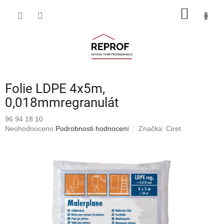
Přejít
NÁKUP
na
obsah
KOŠÍK
Folie LDPE 4x5m,
0,018mmregranulát
96 94 18 10
Průměrné
Neohodnoceno
Podrobnosti hodnocení
Značka:
Ciret
hodnocení
produktu
je
0,0
z
5
hvězdiček.